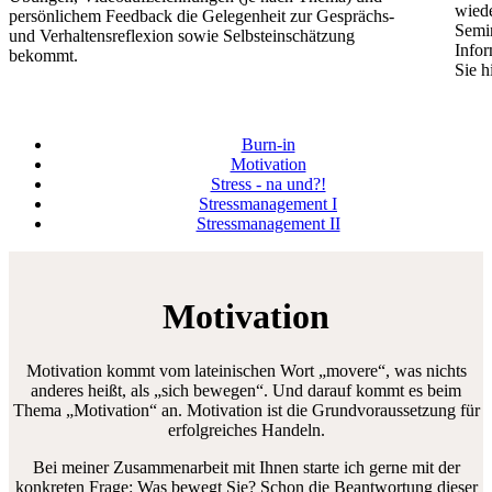
wiede
persönlichem Feedback die Gelegenheit zur Gesprächs-
Semin
und Verhaltensreflexion sowie Selbsteinschätzung
Infor
bekommt.
Sie hi
Burn-in
Motivation
Stress - na und?!
Stressmanagement I
Stressmanagement II
Motivation
Motivation kommt vom lateinischen Wort „movere“, was nichts
anderes heißt, als „sich bewegen“. Und darauf kommt es beim
Thema „Motivation“ an. Motivation ist die Grundvoraussetzung für
erfolgreiches Handeln.
Bei meiner Zusammenarbeit mit Ihnen starte ich gerne mit der
konkreten Frage: Was bewegt Sie? Schon die Beantwortung dieser